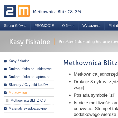
Strona Główna
PROMOCJE
O firmie
Wydarzenia
Pliki 
Kasy fiskalne
Drukarki fiskalne - sklepowe
Metkownica jednorzę
Drukarki fiskalne- apteczne
Drukuje 8 cyfr w rzęd
Skanery / Czytniki kodów
wagi)
Metkownice
Posiada symbole "zł"
Metkownica BLITZ C 8
Istnieje możliwość z
uchwycie. Stempel ta
Materiały eksploatacyjne
dodatkowego wiersza 