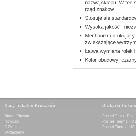
nazwą sklepu. W ten 
rząd znaków
Stosuje się standardo
Wysoka jakość i niez
Mechanizm drukujący
zwiększające wytrzym
Łatwa wymiana rolek i
Kolor obudowy: czarn
Kasy fiskalne Pruszków
Drukarki fiskal
Strona Główna
Posnet Temo - Prze
Nowości
Posnet Thermal FV 
O Firmie
Posnet Thermal HS 
Wydarzenia